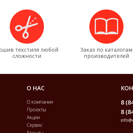
ошив текстиля любой
Заказ по каталогам
сложности
производителей
О НАС
КОН
8 (8
О компании
Проекты
8 (8
Акции
info@c
Сервис
Бренды